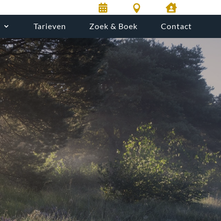



g
Tarieven
Zoek & Boek
Contact