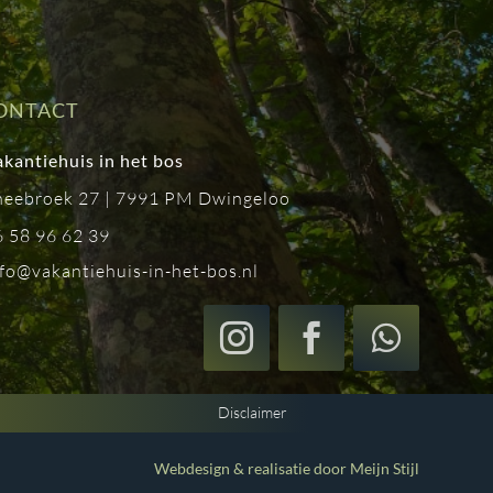
ONTACT
kantiehuis in het bos
heebroek 27 | 7991 PM Dwingeloo
6 58 96 62 39
fo@vakantiehuis-in-het-bos.nl
Disclaimer
Webdesign & realisatie door Meijn Stijl