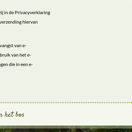
ij in de Privacyverklaring
verzending hiervan
tvangst van e-
bruik van het e-
en die in een e-
n het bos