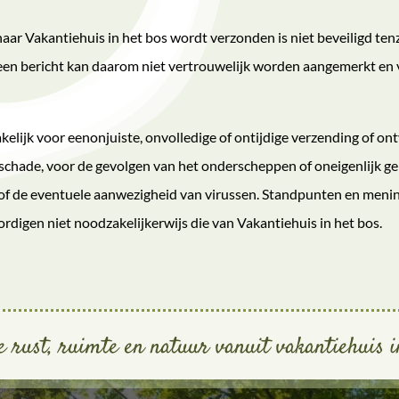
naar Vakantiehuis in het bos wordt verzonden is niet beveiligd tenz
een bericht kan daarom niet vertrouwelijk worden aangemerkt en 
akelijk voor eenonjuiste, onvolledige of ontijdige verzending of on
 schade, voor de gevolgen van het onderscheppen of oneigenlijk ge
f de eventuele aanwezigheid van virussen. Standpunten en mening
digen niet noodzakelijkerwijs die van Vakantiehuis in het bos.
e rust, ruimte en natuur vanuit vakantiehuis i