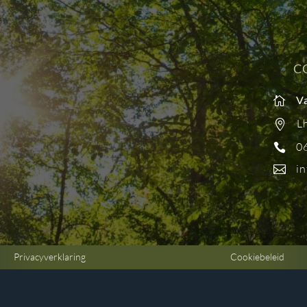
C
Va

L

0

in

Privacyverklaring
Cookiebeleid